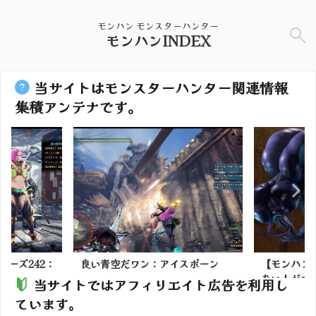
モンハン モンスターハンター
モンハンINDEX
当サイトはモンスターハンター関連情報
集積アンテナです。
アイスボーン
【モンハンワイルズ】2桁討伐して
【モン
ない人が大半のモンスタ...
ならswi
当サイトではアフィリエイト広告を利用し
ています。