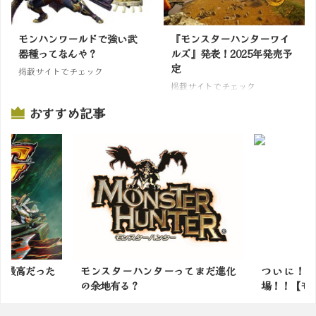
モンハンワールドで強い武
『モンスターハンターワイ
器種ってなんや？
ルズ』発表！2025年発売予
定
掲載サイトでチェック
掲載サイトでチェック
おすすめ記事
ンスターハンターってまだ進化
ついに！！イァンクック先生
余地有る？
場！！【モンハンワイルズ】