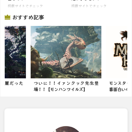
掲載サイトでチェック
掲載サイトでチェック
おすすめ記事
ック先生登
モンスターハンターシリーズで一
モンハンで
ルズ】
番面白いのってなに？
なモンスタ