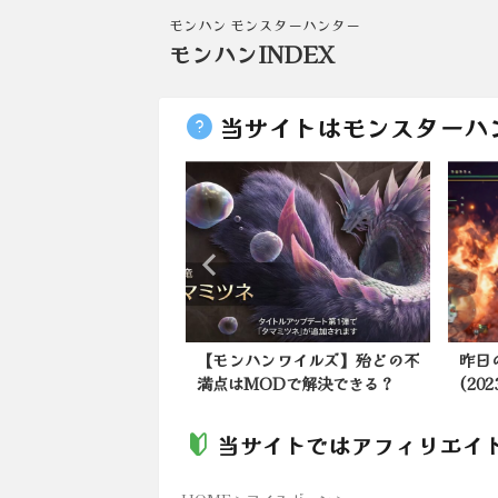
モンハン モンスターハンター
モンハンINDEX
当サイトはモンスターハ
ンワイルズ】殆どの不
昨日のビューネイさん部屋情報
【モ
ODで解決できる？
(2023年7月18日)：...
れっ
当サイトではアフィリエイ