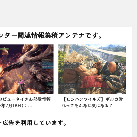
ンター関連情報集積アンテナです。
ンハンワイルズ】ギルカ汚
今日は★Kanonさんのお部屋
てそんなに気になる？
で遊んでました。2024...
ト広告を利用しています。