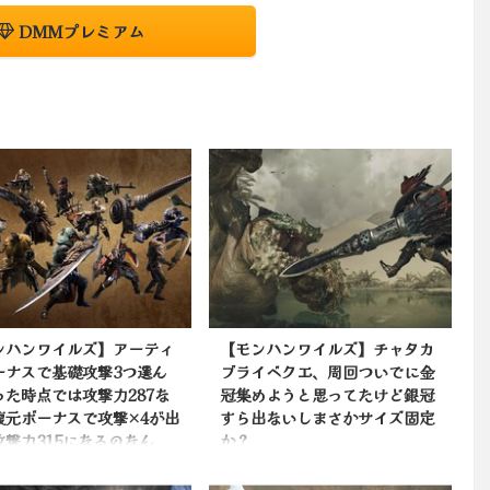
DMMプレミアム
ンハンワイルズ】アーティ
【モンハンワイルズ】チャタカ
ーナスで基礎攻撃3つ選ん
ブライベクエ、周回ついでに金
った時点では攻撃力287な
冠集めようと思ってたけど銀冠
復元ボーナスで攻撃×4が出
すら出ないしまさかサイズ固定
攻撃力315になるのなん
か？
掲載サイトでチェック