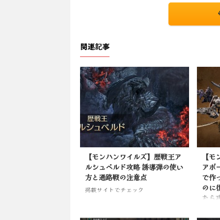
関連記事
【モンハンワイルズ】歴戦王ア
【モ
ルシュベルド攻略 誘導弾の使い
アボ
方と通路戦の注意点
で作
のに
掲載サイトでチェック
たら
で？