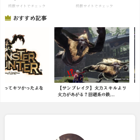
掲載サイトでチェック
掲載サイトでチェック
おすすめ記事
かったよな
【サンブレイク】火力スキルより
今日の古
火力があがる？回避系の鉄...
わ〜：アイ