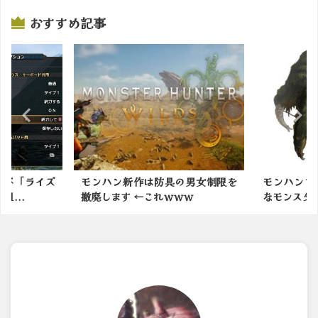
おすすめ記事
具の男女制限を
モンハンでみんなが忘れていそう
初代モン
ｗｗｗ
なモンスターといえば