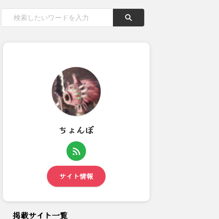
ちょんぼ
昨夜は★Kanonさんのお部屋
【モンハンワイルズ】レダウが
遊んでました。2024...
噛ませで悲しくなった…
サイト情報
掲載サイト一覧