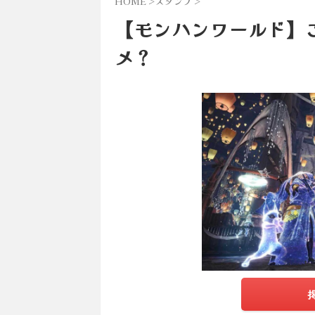
HOME
>
スタンプ
>
【モンハンワールド】
メ？