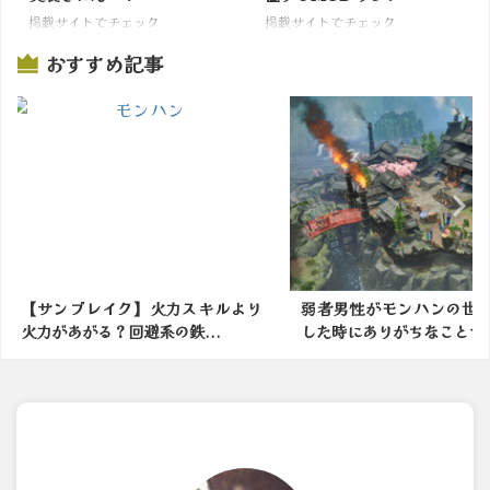
掲載サイトでチェック
掲載サイトでチェック
おすすめ記事
力スキルより
弱者男性がモンハンの世界に転生
今日の古
鉄...
した時にありがちなことｗ...
わ〜：アイ