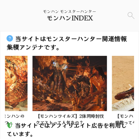
モンハン モンスターハンター
モンハンINDEX
当サイトはモンスターハンター関連情報
集積アンテナです。
】モンハンの
【モンハンワイルズ】2体同時討伐
【モンハン
つ...
クエストって人気なの？
接数って今ど
当サイトではアフィリエイト広告を利用し
ています。