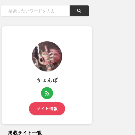
ちょんぼ
【モンハンNow】2周目チャプ
今日の夕方もおろちんゆー
ター6の緊急ボルボロスで...
（偽 さんのミラ部屋で(202...
サイト情報
掲載サイト一覧