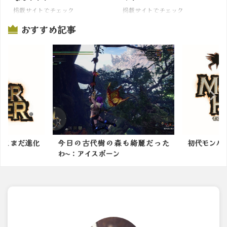
掲載サイトでチェック
掲載サイトでチェック
おすすめ記事
綺麗だった
初代モンハンってキツかったよな
モンハンブ
で役立つ情報