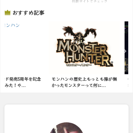
掲載サイトでチェック
おすすめ記事
5周年を記念
モンハンの歴史上もっとも隙が無
今日の古
...
かったモンスターって何に...
わ〜：アイ