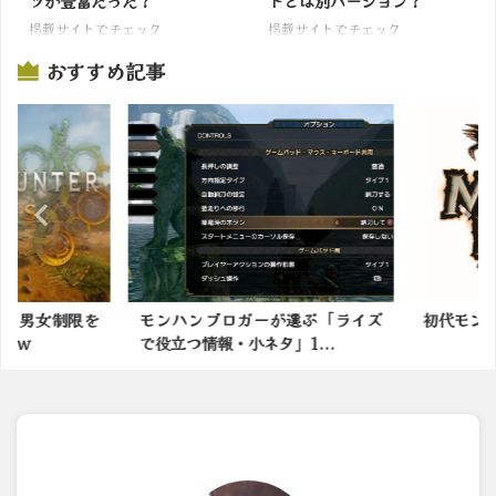
ツが豊富だった？
トとは別バージョン？
掲載サイトでチェック
掲載サイトでチェック
おすすめ記事
の男女制限を
モンハンブロガーが選ぶ「ライズ
初代モンハ
ｗｗ
で役立つ情報・小ネタ」1...