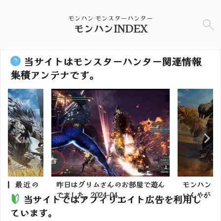
モンハン モンスターハンター
モンハンINDEX
当サイトはモンスターハンター関連情報
集積アンテナです。
ズ】最近の
昨日はグリムさんのお部屋で遊ん
モンハンワ
模様
でました。2024-04...
いんやが
当サイトではアフィリエイト広告を利用し
ています。