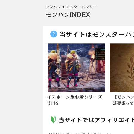
モンハン モンスターハンター
モンハンINDEX
当サイトはモンスターハ
ボーン重ね着シリーズ
【モンハンワイルズ】初心者救
【モ
済要素って何がある？
か？
当サイトではアフィリエイ