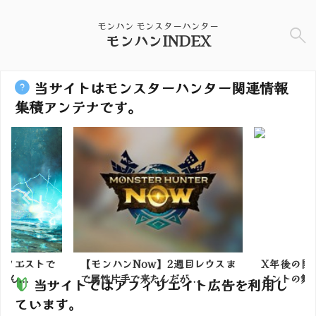
モンハン モンスターハンター
モンハンINDEX
当サイトはモンスターハンター関連情報
集積アンテナです。
】クエストで
【モンハンNow】2週目レウスま
X年後の関
ん...
で属性片手で来たんだが...
メントの舞台
当サイトではアフィリエイト広告を利用し
ています。