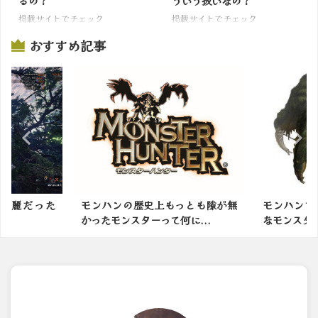
るの？
ういう扱いなの？
掲載サイトでチェック
掲載サイトでチェック
おすすめ記事
綺麗だった
モンハンの歴史上もっとも隙が無
モンハンで
かったモンスターって何に...
なモンスタ