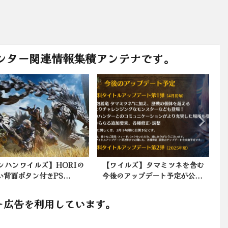
ンター関連情報集積アンテナです。
イルズ】タマミツネを含む
【モンハンワイルズ】カプコン
のアップデート予定が公...
が法的措置へ
ト広告を利用しています。