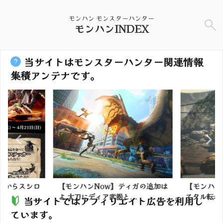
モンハン モンスターハンター
モンハンINDEX
当サイトはモンスターハンター関連情報
集積アンテナです。
水)からスシロ
【モンハンNow】ティガの追加は
【モンハン
よ 太刀にディア武器と...
てタル転がし
当サイトではアフィリエイト広告を利用し
ています。