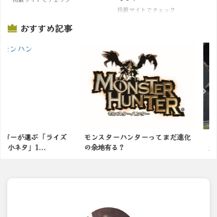
掲載サイトでチェック
おすすめ記事
選ぶ「ライズ
モンスターハンターってまだ進化
【サンブレ
...
の余地有る？
火力があがる