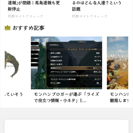
速報｣が閉鎖｜馬鳥速報も更
るのはどんな人達？という
新停止
話題
掲載サイトでチェック
掲載サイトでチェック
おすすめ記事
忘れていそう
モンハンブロガーが選ぶ「ライズ
モンハン新
で役立つ情報・小ネタ」1...
撤廃します