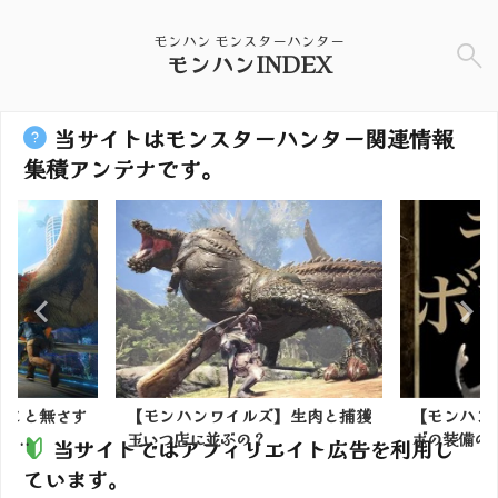
モンハン モンスターハンター
モンハンINDEX
当サイトはモンスターハンター関連情報
集積アンテナです。
ること無さす
【モンハンワイルズ】生肉と捕獲
【モンハン
...
玉いつ店に並ぶの？
ボの装備の幅
当サイトではアフィリエイト広告を利用し
ています。