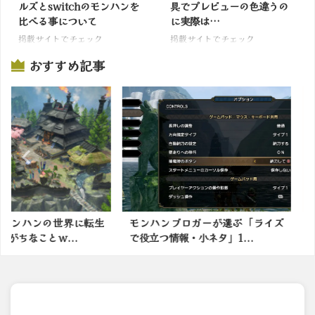
ルズとswitchのモンハンを
具でプレビューの色違うの
比べる事について
に実際は…
掲載サイトでチェック
掲載サイトでチェック
おすすめ記事
の世界に転生
モンハンブロガーが選ぶ「ライズ
モンスター
ｗ...
で役立つ情報・小ネタ」1...
番面白いの