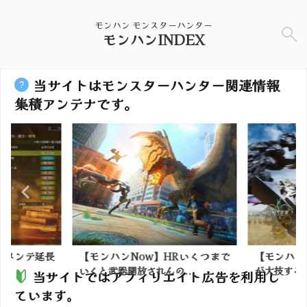
モンハン モンスターハンター
モンハンINDEX
当サイトはモンスターハンター関連情報
集積アンテナです。
！メンテ延長
【モンハンNow】HRいくつまで
【モンハン
いくと武器開放されんの...
が大技する時
当サイトではアフィリエイト広告を利用し
ています。