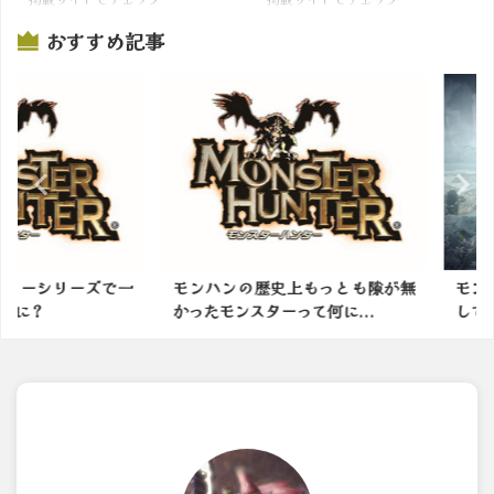
おすすめ記事
シリーズで一
モンハンの歴史上もっとも隙が無
モンハンワ
かったモンスターって何に...
して里帰りし