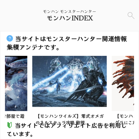
モンハン モンスターハンター
モンハンINDEX
当サイトはモンスターハンター関連情報
集積アンテナです。
んのお部屋で遊
【モンハンワイルズ】零式オメガ
【モンハン
のネルスキュラ攻略 敵視...
グラにこだわ
当サイトではアフィリエイト広告を利用し
ています。