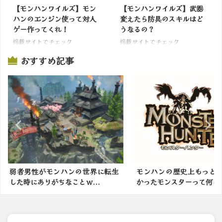
【モンハンワイルズ】モン
【モンハンワイルズ】武器
ハンのエンジン使って対人
変えたら防具のスキルはど
ゲー作ってくれ！
うなるの？
掲載サイトでチェック
掲載サイトでチェック
おすすめ記事
の世界に転生
モンハンの歴史上もっとも隙が無
モンハン新
ｗ...
かったモンスターって何に...
撤廃します