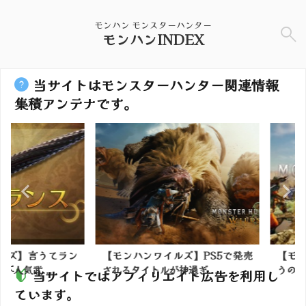
モンハン モンスターハンター
モンハンINDEX
当サイトはモンスターハンター関連情報
集積アンテナです。
】言うてラン
【モンハンワイルズ】PS5で発売
【モンハン
武...
されるタイトルが神過ぎ...
うの？
当サイトではアフィリエイト広告を利用し
ています。