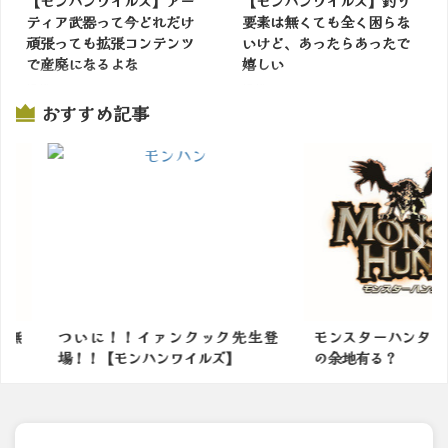
【モンハンワイルズ】アー
【モンハンワイルズ】釣り
ティア武器って今どれだけ
要素は無くても全く困らな
頑張っても拡張コンテンツ
いけど、あったらあったで
で産廃になるよな
嬉しい
掲載サイトでチェック
掲載サイトでチェック
おすすめ記事
ック先生登
モンスターハンターってまだ進化
モンハンで
ルズ】
の余地有る？
なモンスタ