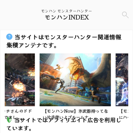
モンハン モンスターハンター
モンハンINDEX
当サイトはモンスターハンター関連情報
集積アンテナです。
チさんのドド
【モンハンNow】氷武器持ってな
【モンハン
し...
い片手使いよブルームナ...
にハードの買
当サイトではアフィリエイト広告を利用し
ています。