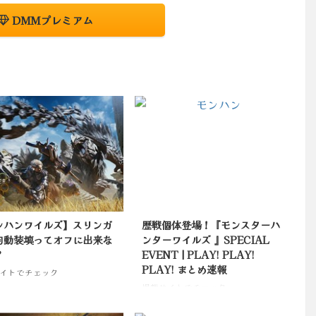
DMMプレミアム
ンハンワイルズ】スリンガ
歴戦個体登場！『モンスターハ
自動装填ってオフに出来な
ンターワイルズ 』SPECIAL
？
EVENT | PLAY! PLAY!
PLAY! まとめ速報
イトでチェック
掲載サイトでチェック