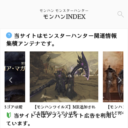
モンハン モンスターハンター
モンハンINDEX
当サイトはモンスターハンター関連情報
集積アンテナです。
MR追加され
【モンハンNow】元日からはじめ
【モンハン
...
たけど何の武器優先に作...
度にランダム
当サイトではアフィリエイト広告を利用し
ています。