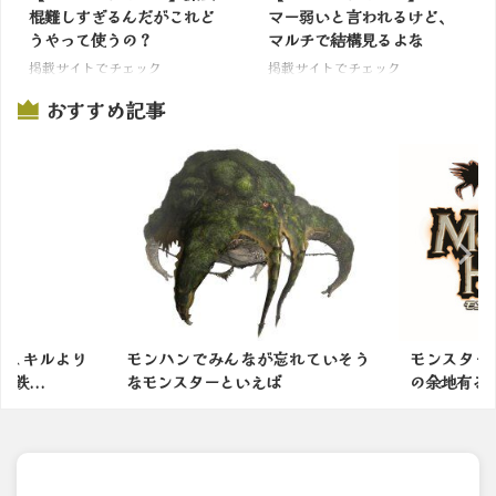
棍難しすぎるんだがこれど
マー弱いと言われるけど、
うやって使うの？
マルチで結構見るよな
掲載サイトでチェック
掲載サイトでチェック
おすすめ記事
んなが忘れていそう
モンスターハンターってまだ進化
弱者
いえば
の余地有る？
した