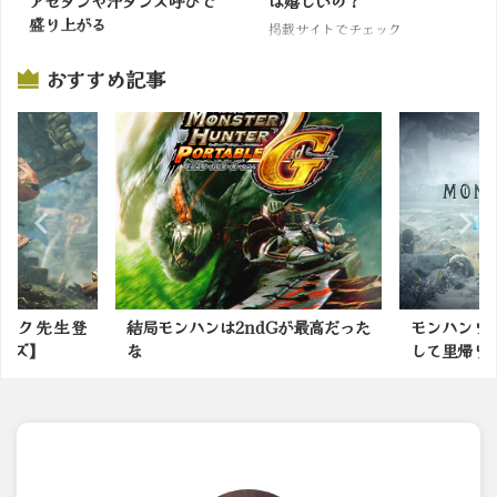
アセダンや汗ダンス呼びで
は嬉しいの？
盛り上がる
掲載サイトでチェック
掲載サイトでチェック
おすすめ記事
dGが最高だった
モンハンワールド発売5周年を記念
モンハン
して里帰りしてみた！や...
なモンス