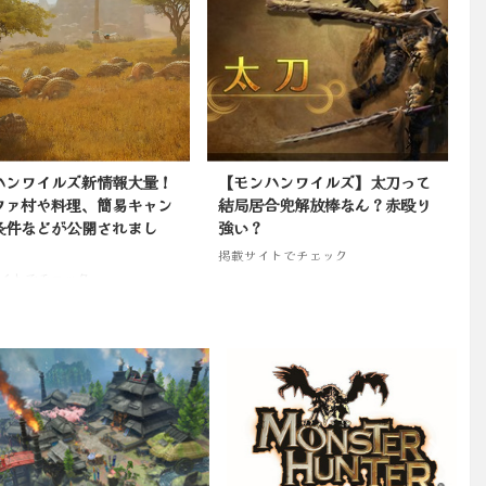
ハンワイルズ新情報大量！
【モンハンワイルズ】太刀って
ファ村や料理、簡易キャン
結局居合兜解放棒なん？赤殴り
条件などが公開されまし
強い？
掲載サイトでチェック
イトでチェック