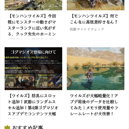
【モンハンワイルズ】今回
【モンハンワイルズ】何で
既にモンスターの動きがマ
こんなに高低差好きなん？
スターランクに近い気がす
掲載サイトでチェック
る、クック先生のホーミン
グ頭突きとか精度高すぎて
吹いた
掲載サイトでチェック
【ワイルズ】防具にスロッ
ワイルズが大幅軽量化！ア
ト追加！武器にランダムス
プデ前後のデータを比較し
キル追加！第4弾ゴグマジオ
てみた｜メモリ使用量やフ
スアプデでコンテンツ大幅
レームレートが大改善！
拡充！
掲載サイトでチェック
おすすめ記事
掲載サイトでチェック