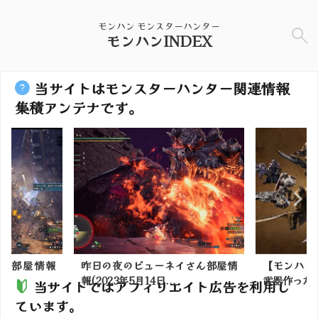
モンハン モンスターハンター
モンハンINDEX
当サイトはモンスターハンター関連情報
集積アンテナです。
ん部屋情報
昨日の夜のビューネイさん部屋情
【モンハン
報(2023年5月14日...
武器作った時
当サイトではアフィリエイト広告を利用し
ています。