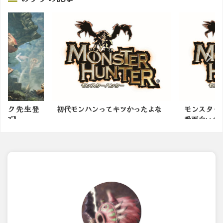
ック先生登
初代モンハンってキツかったよな
モンスター
ルズ】
番面白いの