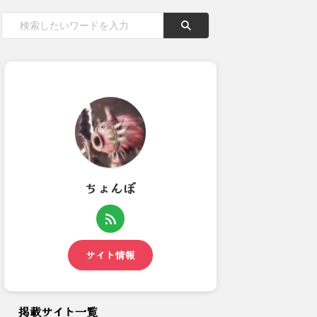
ちょんぼ
【モンハンワイルズ】今作のヘ
【モンハンワイルズ】お前らポ
ビィほんまにへボォやな… ...
ーチの中どうしてる？色々詰...
サイト情報
掲載サイト一覧