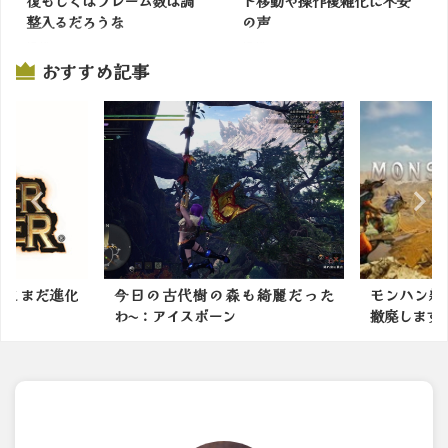
復もしくはフレーム数は調
ト移動や操作複雑化に不安
整入るだろうな
の声
掲載サイトでチェック
掲載サイトでチェック
おすすめ記事
も綺麗だった
モンハン新作は防具の男女制限を
モンハン
撤廃します ←これｗｗｗ
かったモン