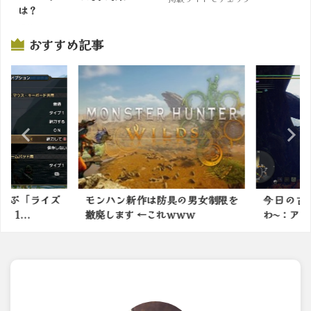
は？
掲載サイトでチェック
おすすめ記事
選ぶ「ライズ
モンハン新作は防具の男女制限を
今日の古
...
撤廃します ←これｗｗｗ
わ〜：アイ