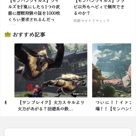
【モンハンワイルズ】ワイ
【モンハンワイルズ】グラ
ルズをF風にしたら1つの武
ビ以外もヘビィで無双でき
器に歴戦狩猟の証を1000枚
るのか？
くらい要求されるんだっ
掲載サイトでチェック
け？
おすすめ記事
掲載サイトでチェック
力スキルより
ついに！！イァンクック先生登
モンスター
鉄...
場！！【モンハンワイルズ】
番面白いの