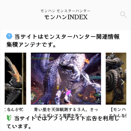
モンハン モンスターハンター
モンハンINDEX
当サイトはモンスターハンター関連情報
集積アンテナです。
ってなんか忙
青い星を天体観測する３人、きっ
【モンハン
？
とミラボレアス星雲を見て...
てみんな使
当サイトではアフィリエイト広告を利用し
ています。