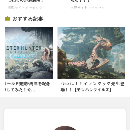
つ担ぐのが最適解？
なん？？？
掲載サイトでチェック
掲載サイトでチェック
おすすめ記事
5周年を記念
ついに！！イァンクック先生登
弱者男性が
...
場！！【モンハンワイルズ】
した時にあり