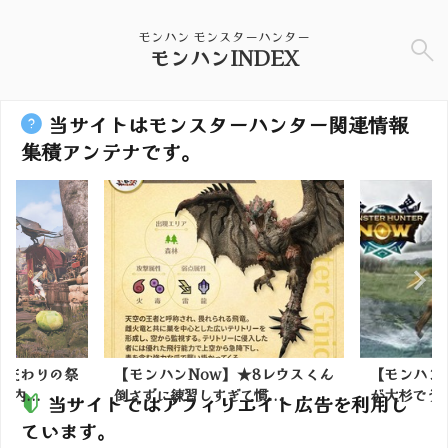
モンハン モンスターハンター
モンハンINDEX
当サイトはモンスターハンター関連情報
集積アンテナです。
】★8レウスくん
【モンハンNow】プケ亜種の寄生
【モン
て慣...
が大杉でうんざりするわ
弾・防壁
当サイトではアフィリエイト広告を利用し
ています。