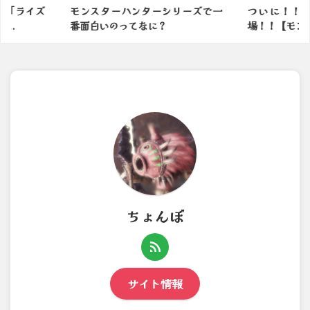
シリーズで一
ついに！！イァンクック先生登
モンスター
場！！【モンハンワイルズ】
の余地有る
ちょんぼ
サイト情報