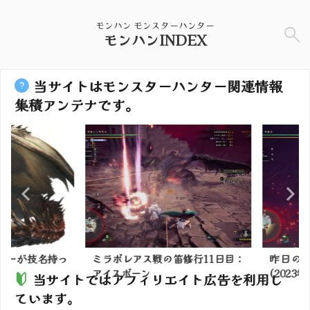
モンハン モンスターハンター
モンハンINDEX
当サイトはモンスターハンター関連情報
集積アンテナです。
ーが技名持っ
ミラボレアス戦の笛修行11日目：
昨日のビ
アイスボーン
(2023年5月
当サイトではアフィリエイト広告を利用し
ています。