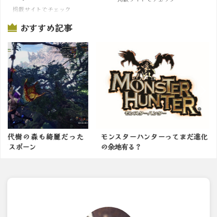
掲載サイトでチェック
おすすめ記事
綺麗だった
モンスターハンターってまだ進化
【サンブレ
の余地有る？
火力があがる