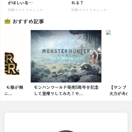
がほしいな…
れる？
掲載サイトでチェック
掲載サイトでチェック
おすすめ記事
っとも隙が無
モンハンワールド発売5周年を記念
【サンブレ
に...
して里帰りしてみた！や...
火力があがる