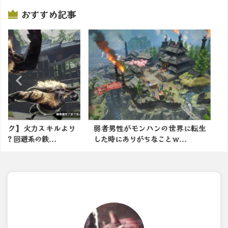
おすすめ記事
力スキルより
弱者男性がモンハンの世界に転生
初代モンハ
鉄...
した時にありがちなことｗ...