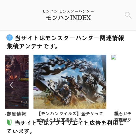
モンハン モンスターハンター
モンハンINDEX
当サイトはモンスターハンター関連情報
集積アンテナです。
ん部屋情報
【モンハンワイルズ】金チケって
護石ガチャが
mhwiで上位互換出た？...
高難度クエス
当サイトではアフィリエイト広告を利用し
ています。