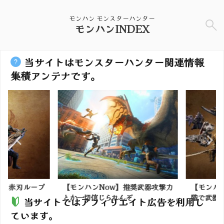
モンハン モンスターハンター
モンハンINDEX
当サイトはモンスターハンター関連情報
集積アンテナです。
】赤刃ループ
【モンハンNow】推奨武器攻撃力
【モンハン
とか一切信じられんぞ
階で武器重ね
当サイトではアフィリエイト広告を利用し
ています。