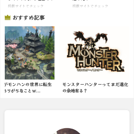
掲載サイトでチェック
掲載サイトでチェック
おすすめ記事
の世界に転生
モンスターハンターってまだ進化
モンハンの
ｗ...
の余地有る？
かったモンス