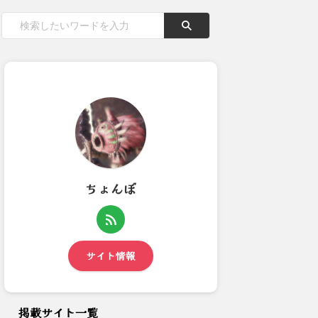
ちょんぼ
【モンハンNow】ブロス弓作
【モンハンワイルズ】このゲー
って詰んで属性武器作り始め...
ムのボリュームはどうなると...
サイト情報
掲載サイト一覧