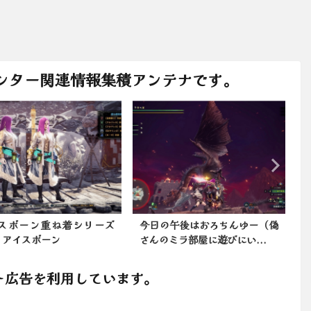
ンター関連情報集積アンテナです。
スボーン重ね着シリーズ
今日の午後はおろちんゆー（偽
8：アイスボーン
さんのミラ部屋に遊びにい...
ト広告を利用しています。