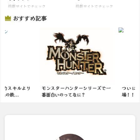
掲載サイトでチェック
掲載サイトでチェック
おすすめ記事
力スキルより
モンスターハンターシリーズで一
ついに！
鉄...
番面白いのってなに？
場！！【モ