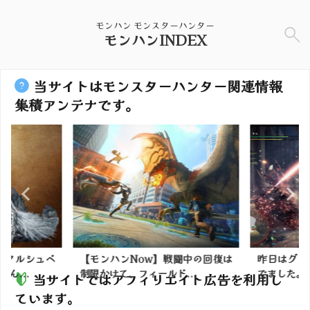
モンハン モンスターハンター
モンハンINDEX
当サイトはモンスターハンター関連情報
集積アンテナです。
】アルシュベ
【モンハンNow】戦闘中の回復は
昨日はグリ
ん...
制限かけて、フィールド...
でました。202
当サイトではアフィリエイト広告を利用し
ています。