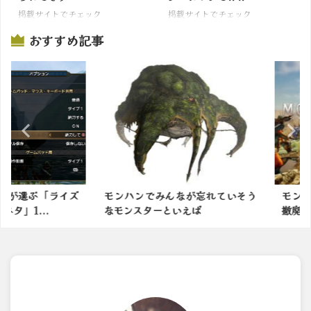
掲載サイトでチェック
掲載サイトでチェック
おすすめ記事
選ぶ「ライズ
モンハンでみんなが忘れていそう
モンハン新
...
なモンスターといえば
撤廃します