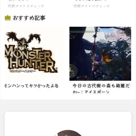
掲載サイトでチェック
掲載サイトでチェック
おすすめ記事
かったよな
今日の古代樹の森も綺麗だった
モンハン新
わ〜：アイスボーン
撤廃します