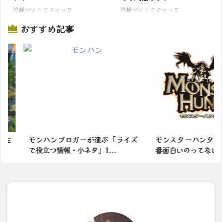
掲載サイトでチェック
掲載サイトでチェック
おすすめ記事
選ぶ「ライズ
モンスターハンターシリーズで一
モンハン新
...
番面白いのってなに？
撤廃します