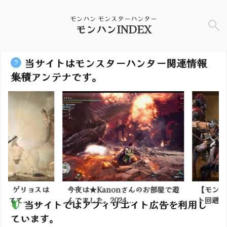
モンハン モンスターハンター
モンハンINDEX
当サイトはモンスターハンター関連情報
集積アンテナです。
】ゲリョスは
今夜は★Kanonさんのお部屋で遊
【モンハン
て...
んでました。2024...
ト回避のスタ
当サイトではアフィリエイト広告を利用し
ています。