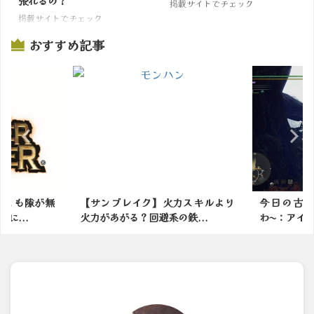
張れるの？
掲載サイトでチェック
掲載サイトでチェック
おすすめ記事
力スキルより
今日の古代樹の森も綺麗だった
モンスター
鉄...
わ〜：アイスボーン
番面白いの