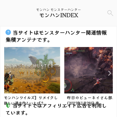
モンハン モンスターハンター
モンハンINDEX
当サイトはモンスターハンター関連情報
集積アンテナです。
】リメイクし
昨日のビューネイさん部屋情報
【モンハン
ば？
(2023年1月28日 夜...
した武器種
当サイトではアフィリエイト広告を利用し
ています。