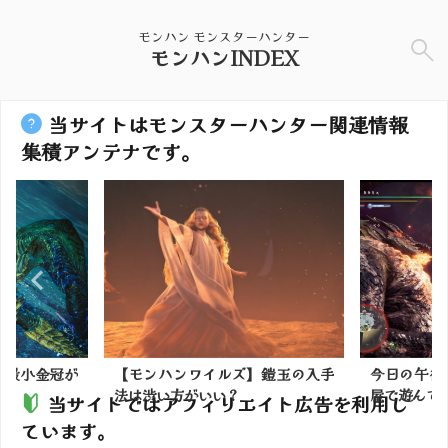
モンハン モンスターハンター
モンハンINDEX
当サイトはモンスターハンター関連情報
集積アンテナです。
】最小金冠が
【モンハンワイルズ】鎧玉の入手
今日の午後
法は渋い方がいい？
屋で遊んでまし
当サイトではアフィリエイト広告を利用し
ています。