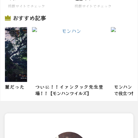
掲載サイトでチェック
掲載サイトでチェック
おすすめ記事
綺麗だった
ついに！！イァンクック先生登
モンハンブ
場！！【モンハンワイルズ】
で役立つ情報