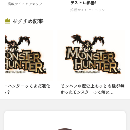
テストに影響!
掲載サイトでチェック
掲載サイトでチェック
おすすめ記事
ってまだ進化
モンハンの歴史上もっとも隙が無
モンハンワ
かったモンスターって何に...
して里帰りし