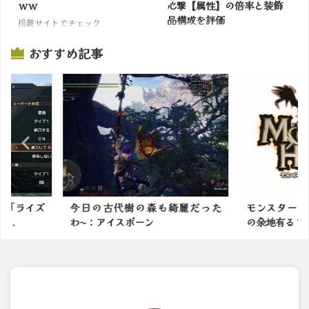
ｗｗ
心撃【属性】の倍率と装飾
品構成を評価
掲載サイトでチェック
掲載サイトでチェック
おすすめ記事
綺麗だった
モンスターハンターってまだ進化
モンハンの
の余地有る？
かったモンス