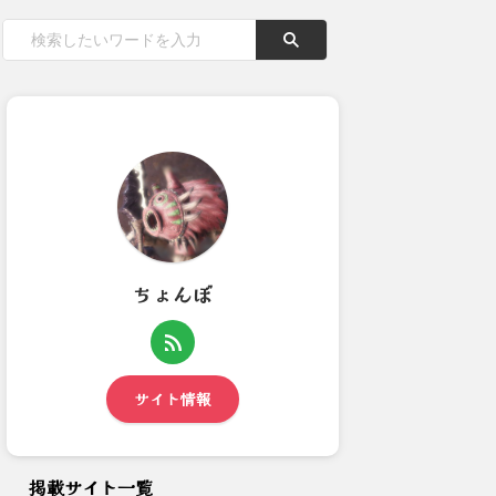
ちょんぼ
【モンハンワイルズ】DPS気に
【モンハンNow】双剣きたら
するなら被弾無くして欲し...
近接最強になるかな
サイト情報
掲載サイト一覧