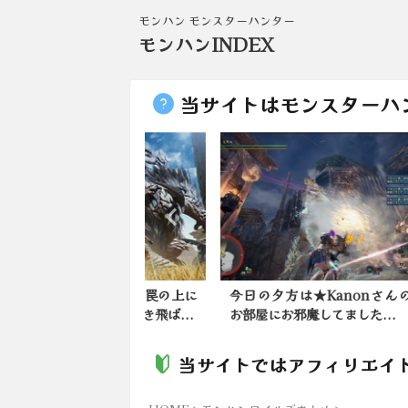
モンハン モンスターハンター
モンハンINDEX
当サイトはモンスターハ
ンワイルズ】罠の上に
今日の夕方は★Kanonさんの
【モ
弾は迷惑？吹き飛ば...
お部屋にお邪魔してました...
ール
当サイトではアフィリエイ