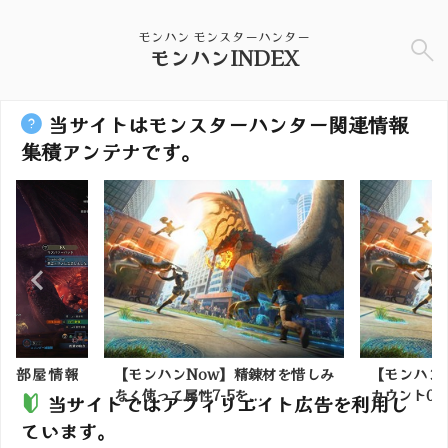
モンハン モンスターハンター
モンハンINDEX
当サイトはモンスターハンター関連情報
集積アンテナです。
ん部屋情報
【モンハンNow】精錬材を惜しみ
【モンハン
.
なく使って属性7-5を...
カウント0に
当サイトではアフィリエイト広告を利用し
ています。