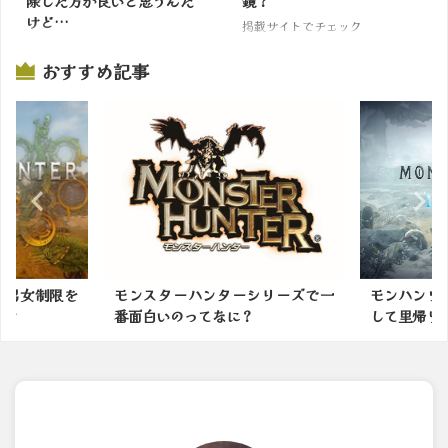
除した方が良いと思うんだ
鏡？
けど…
掲載サイトでチェック
掲載サイトでチェック
おすすめ記事
の男女制限を
モンスターハンターシリーズで一
モンハンワ
ｗｗ
番面白いのってなに？
して里帰りし