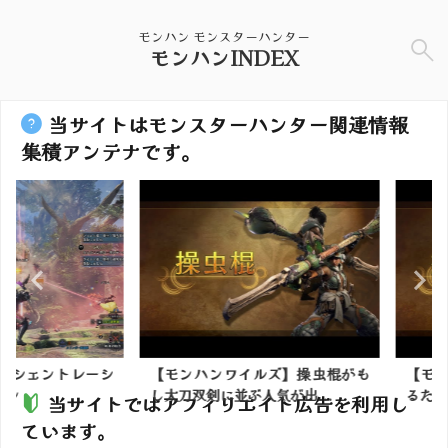
モンハン モンスターハンター
モンハンINDEX
当サイトはモンスターハンター関連情報
集積アンテナです。
ェントレーシ
【モンハンワイルズ】操虫棍がも
【モンハン
し太刀双剣に並ぶ人気が出...
るためにエッ
当サイトではアフィリエイト広告を利用し
ています。