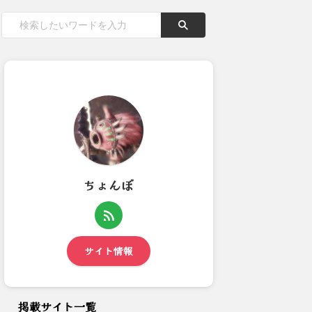
ちょんぼ
【モンハンNow】太刀装備っ
【モンハンNow】頑張ってカ
て連撃5弱特2か連撃2弱特...
ガチボウガン7-5まで上げ...
サイト情報
掲載サイト一覧